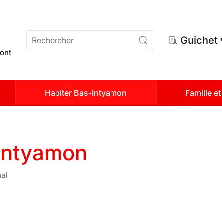
n
Guichet 
ont
Habiter Bas-Intyamon
Famille e
Intyamon
nal