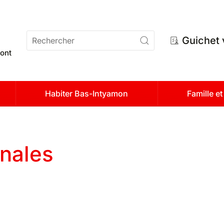
n
Guichet 
ont
Habiter Bas-Intyamon
Famille e
nales